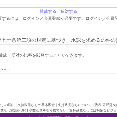
賛成する
反対する
票するには、ログイン／会員登録が必要です。ログイン／会員
第七十条第二項の規定に基づき、承認を求めるの件の
賛成・反対の比率を閲覧することができます。
から！
なしの理由
|
支持政党なしの基本理念
|
支持政党なしについて
|
代表 佐野秀光
党なし宣言(PDF)
|
少数意見を切り捨てない
|
支持政党なしには明確なビジョ