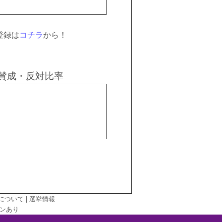
登録は
コチラ
から！
賛成・反対比率
について
|
選挙情報
ンあり