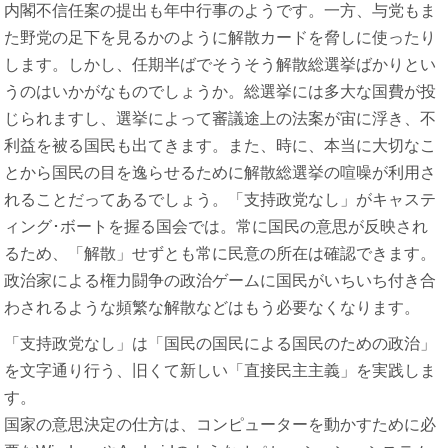
内閣不信任案の提出も年中行事のようです。一方、与党もま
た野党の足下を見るかのように解散カードを脅しに使ったり
します。しかし、任期半ばでそうそう解散総選挙ばかりとい
うのはいかがなものでしょうか。総選挙には多大な国費が投
じられますし、選挙によって審議途上の法案が宙に浮き、不
利益を被る国民も出てきます。また、時に、本当に大切なこ
とから国民の目を逸らせるために解散総選挙の喧噪が利用さ
れることだってあるでしょう。「支持政党なし」がキャステ
ィング･ボートを握る国会では。常に国民の意思が反映され
るため、「解散」せずとも常に民意の所在は確認できます。
政治家による権力闘争の政治ゲームに国民がいちいち付き合
わされるような頻繁な解散などはもう必要なくなります。
「支持政党なし」は「国民の国民による国民のための政治」
を文字通り行う、旧くて新しい「直接民主主義」を実践しま
す。
国家の意思決定の仕方は、コンピューターを動かすために必