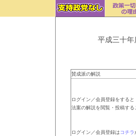
平成三十年
賛成派の解説
ログイン／会員登録をすると
法案の解説を閲覧・投稿する
ログイン／会員登録は
コチラ