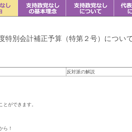
度特別会計補正予算（特第２号）につい
反対派の解説
ことができます。
から！