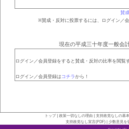
賛
※賛成・反対に投票するには、ログイン／
現在の平成三十年度一般会
ログイン／会員登録をすると賛成・反対の比率を閲覧
ログイン／会員登録は
コチラ
から！
トップ
|
政策一切なしの理由
|
支持政党なしの基
支持政党なし宣言(PDF)
|
少数意見を