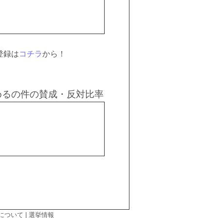
登録は
コチラ
から！
めるの件の賛成・反対比率
について
|
選挙情報