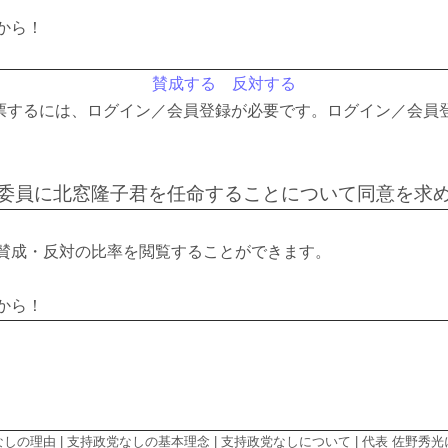
から！
賛成する
反対する
票するには、ログイン／会員登録が必要です。ログイン／会員
委員に北窓隆子君を任命することについて同意を求
賛成・反対の比率を閲覧することができます。
から！
なしの理由
|
支持政党なしの基本理念
|
支持政党なしについて
|
代表 佐野秀光